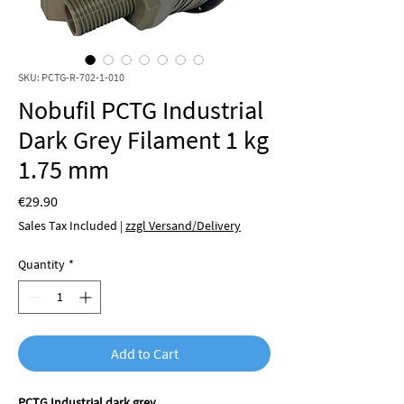
SKU: PCTG-R-702-1-010
Nobufil PCTG Industrial
Dark Grey Filament 1 kg
1.75 mm
Price
€29.90
Sales Tax Included
|
zzgl Versand/Delivery
Quantity
*
Add to Cart
PCTG Industrial dark grey