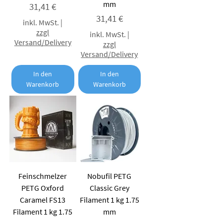
mm
Preis
31,41 €
Preis
31,41 €
inkl. MwSt.
|
zzgl
inkl. MwSt.
|
Versand/Delivery
zzgl
Versand/Delivery
In den
In den
Warenkorb
Warenkorb
Feinschmelzer
Nobufil PETG
PETG Oxford
Classic Grey
Caramel FS13
Filament 1 kg 1.75
Filament 1 kg 1.75
mm