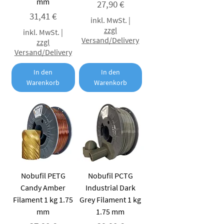
mm
Preis
27,90 €
Preis
31,41 €
inkl. MwSt.
|
zzgl
inkl. MwSt.
|
Versand/Delivery
zzgl
Versand/Delivery
In den
In den
Warenkorb
Warenkorb
Nobufil PETG
Nobufil PCTG
Candy Amber
Industrial Dark
Filament 1 kg 1.75
Grey Filament 1 kg
mm
1.75 mm