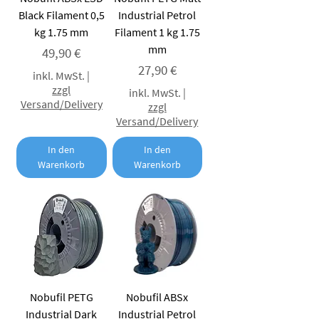
Black Filament 0,5
Industrial Petrol
kg 1.75 mm
Filament 1 kg 1.75
mm
Preis
49,90 €
Preis
27,90 €
inkl. MwSt.
|
zzgl
inkl. MwSt.
|
Versand/Delivery
zzgl
Versand/Delivery
In den
In den
Warenkorb
Warenkorb
Nobufil PETG
Nobufil ABSx
Industrial Dark
Industrial Petrol