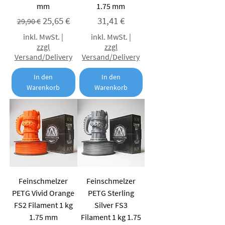
mm
1.75 mm
Standardpreis
Sale-Preis
Preis
25,65 €
31,41 €
29,90 €
inkl. MwSt.
|
inkl. MwSt.
|
zzgl
zzgl
Versand/Delivery
Versand/Delivery
In den
In den
Warenkorb
Warenkorb
Feinschmelzer
Feinschmelzer
PETG Vivid Orange
PETG Sterling
FS2 Filament 1 kg
Silver FS3
1.75 mm
Filament 1 kg 1.75