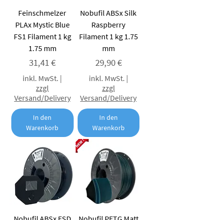
Feinschmelzer
Nobufil ABSx Silk
PLAx Mystic Blue
Raspberry
FS1 Filament 1 kg
Filament 1 kg 1.75
1.75 mm
mm
Preis
Preis
31,41 €
29,90 €
inkl. MwSt.
|
inkl. MwSt.
|
zzgl
zzgl
Versand/Delivery
Versand/Delivery
In den
In den
Warenkorb
Warenkorb
Nobufil ABSx ESD
Nobufil PETG Matt