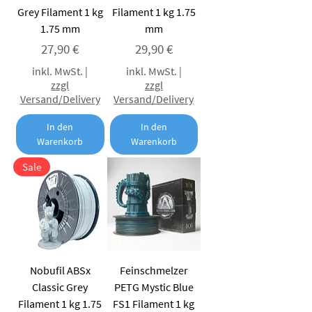
Grey Filament 1 kg
Filament 1 kg 1.75
1.75 mm
mm
Preis
Preis
27,90 €
29,90 €
inkl. MwSt.
|
inkl. MwSt.
|
zzgl
zzgl
Versand/Delivery
Versand/Delivery
In den
In den
Warenkorb
Warenkorb
Sale
Nobufil ABSx
Feinschmelzer
Classic Grey
PETG Mystic Blue
Filament 1 kg 1.75
FS1 Filament 1 kg