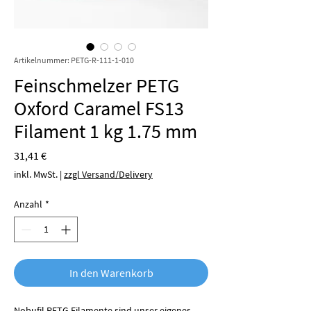
Artikelnummer: PETG-R-111-1-010
Feinschmelzer PETG
Oxford Caramel FS13
Filament 1 kg 1.75 mm
Preis
31,41 €
inkl. MwSt.
|
zzgl Versand/Delivery
Anzahl
*
In den Warenkorb
Nobufil PETG Filamente sind unser eigenes,