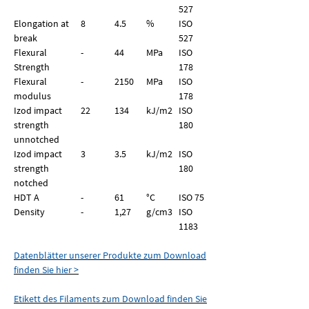
527
Elongation at
8
4.5
%
ISO
break
527
Flexural
-
44
MPa
ISO
Strength
178
Flexural
-
2150
MPa
ISO
modulus
178
Izod impact
22
134
kJ/m2
ISO
strength
180
unnotched
Izod impact
3
3.5
kJ/m2
ISO
strength
180
notched
HDT A
-
61
°C
ISO 75
Density
-
1,27
g/
cm
3
ISO
1183
Datenblätter unserer Produkte zum Download
finden Sie hier >
Etikett des Filaments zum Download finden Sie