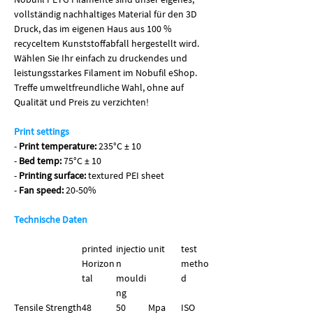
vollständig nachhaltiges Material für den 3D
Druck, das im eigenen Haus aus 100 %
recyceltem Kunststoffabfall hergestellt wird.
Wählen Sie Ihr einfach zu druckendes und
leistungsstarkes Filament im Nobufil eShop.
Treffe umweltfreundliche Wahl, ohne auf
Qualität und Preis zu verzichten!
Print settings
-
Print temperature:
235°C ± 10
-
Bed temp:
75°C ± 10
-
Printing surface:
textured PEI sheet
-
Fan speed:
20-50%
Technische Daten
printed
injectio
unit
test
Horizon
n
metho
tal
mouldi
d
ng
Tensile Strength
48
50
Mpa
ISO