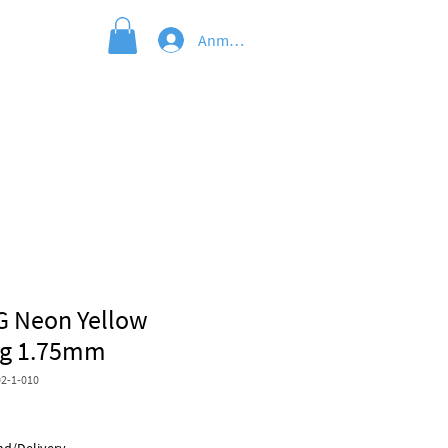
Anmelden
G Neon Yellow
kg 1.75mm
2-1-010