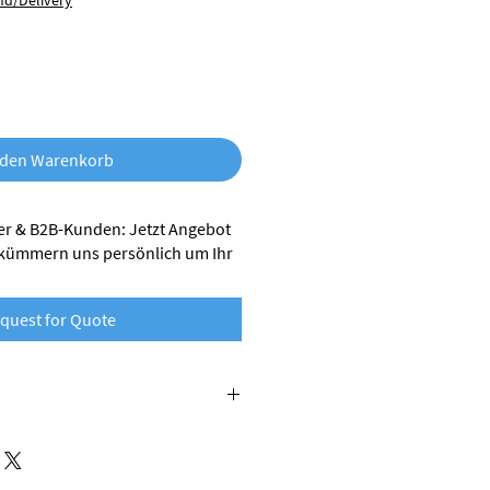
nd/Delivery
 den Warenkorb
r & B2B-Kunden: Jetzt Angebot
 kümmern uns persönlich um Ihr
quest for Quote
 nobufil wird aus recycelten
rgestellt und leistet damit einen
Kreislaufwirtschaft. Als Alternative zu