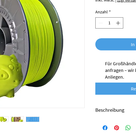
inkl. MwSt.
|
zzgl Versa
Anzahl
*
In
Für Großhändle
anfragen – wir
Anliegen.
Re
Beschreibung
Das PETG-Filament von
Produktionsabfällen he
wertvollen Beitrag zur 