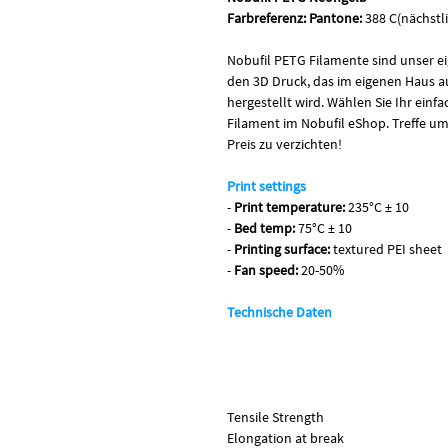
Farbreferenz:
Pantone:
388 C(nächstl
Nobufil PETG Filamente sind unser ei
den 3D Druck, das im eigenen Haus a
hergestellt wird. Wählen Sie Ihr ein
Filament im Nobufil eShop. Treffe u
Preis zu verzichten!
Print settings
-
Print temperature:
235°C ± 10
-
Bed temp:
75°C ± 10
-
Printing surface:
textured PEI sheet
-
Fan speed:
20-50%
Technische Daten
Tensile Strength
Elongation at break