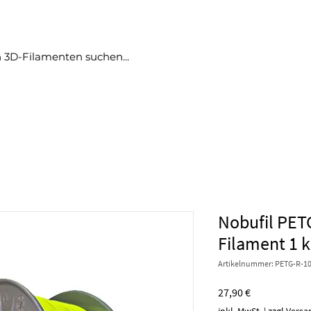
produkte
angebote
no bullshit
blog
More
Nobufil PET
Filament 1 
Artikelnummer: PETG-R-10
Preis
27,90 €