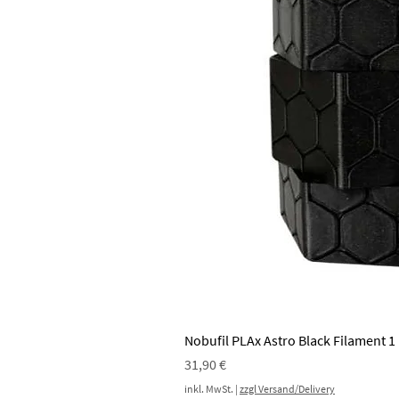
Nobufil PLAx Astro Black Filament 1
Preis
31,90 €
inkl. MwSt.
|
zzgl Versand/Delivery