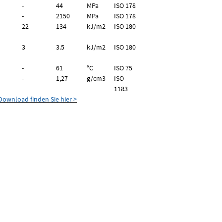
-
44
MPa
ISO 178
-
2150
MPa
ISO 178
tched
22
134
kJ/m2
ISO 180
3
3.5
kJ/m2
ISO 180
-
61
°C
ISO 75
-
1,27
g/
cm
3
ISO
1183
ownload finden Sie hier >