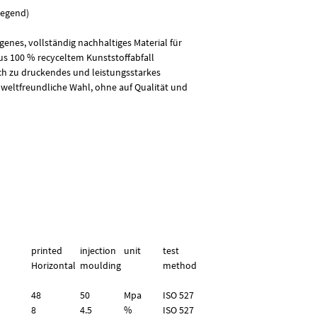
Materialien aus Primä
iegend)
dazu bei, Ressourcen 
Fußabdruck zu verkle
genes, vollständig nachhaltiges Material für
reduzieren. Darüber hi
us 100 % recyceltem Kunststoffabfall
PETG hochwertige Dru
fach zu druckendes und leistungsstarkes
Schichthaftung und Rob
mweltfreundliche Wahl, ohne auf Qualität und
mit einer hohen Schla
damit zu einem idealen
Objekten, die mechan
werden. Weitere Stärke
ausgezeichnete Schich
Eigenschaften wie ABS
Festigkeit betrifft – gl
verdrucken wie PLA.
Das PETG-Filament druc
und lässt sich problem
Druckern verarbeiten.
printed
injection
unit
test
idealen Material für d
Horizontal
moulding
method
Hobbydrucker bis hin z
48
50
Mpa
ISO 527
8
4.5
%
ISO 527