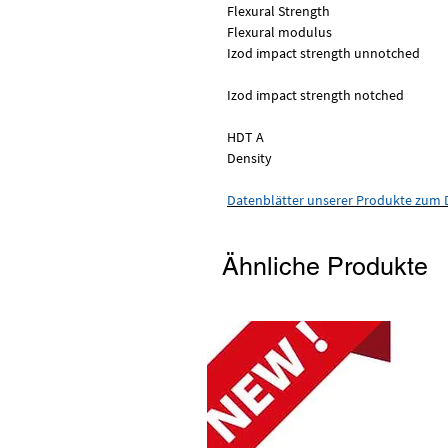
Flexural Strength
Flexural modulus
Izod impact strength unno
Izod impact strength notched
HDT A
Density
Datenblätter unserer Produkte zum D
Ähnliche Produkte