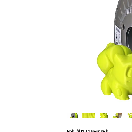
Nobufil PETG Neongelb