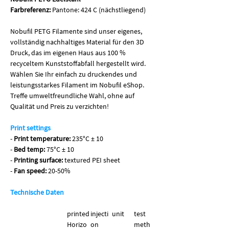
Farbreferenz:
Pantone: 424 C (nächstliegend)
Nobufil PETG Filamente sind unser eigenes,
vollständig nachhaltiges Material für den 3D
Druck, das im eigenen Haus aus 100 %
recyceltem Kunststoffabfall hergestellt wird.
Wählen Sie Ihr einfach zu druckendes und
leistungsstarkes Filament im Nobufil eShop.
Treffe umweltfreundliche Wahl, ohne auf
Qualität und Preis zu verzichten!
Print settings
-
Print temperature:
235°C ± 10
-
Bed temp:
75°C ± 10
-
Printing surface:
textured PEI sheet
-
Fan speed:
20-50%
Technische Daten
printed
injecti
unit
test
Horizo
on
meth