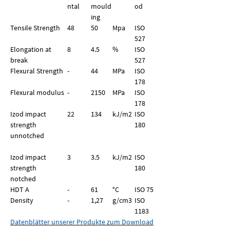
ntal
mould
od
ing
Tensile Strength
48
50
Mpa
ISO
527
Elongation at
8
4.5
%
ISO
break
527
Flexural Strength
-
44
MPa
ISO
178
Flexural modulus
-
2150
MPa
ISO
178
Izod impact
22
134
kJ/m2
ISO
strength
180
unnotched
Izod impact
3
3.5
kJ/m2
ISO
strength
180
notched
HDT A
-
61
°C
ISO 75
Density
-
1,27
g/
cm
3
ISO
1183
Datenblätter unserer Produkte zum Download