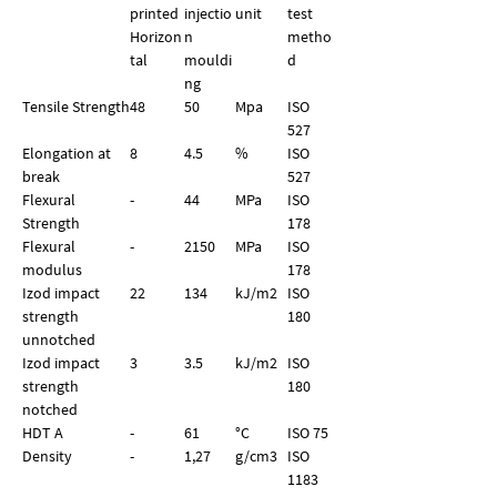
printed
injectio
unit
test
Horizon
n
metho
tal
mouldi
d
ng
Tensile Strength
48
50
Mpa
ISO
527
Elongation at
8
4.5
%
ISO
break
527
Flexural
-
44
MPa
ISO
Strength
178
Flexural
-
2150
MPa
ISO
modulus
178
Izod impact
22
134
kJ/m2
ISO
strength
180
unnotched
Izod impact
3
3.5
kJ/m2
ISO
strength
180
notched
HDT A
-
61
°C
ISO 75
Density
-
1,27
g/
cm
3
ISO
1183