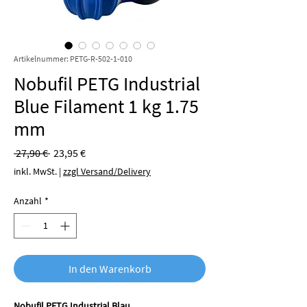
Artikelnummer: PETG-R-502-1-010
Nobufil PETG Industrial
Blue Filament 1 kg 1.75
mm
Standardpreis
Sale-
 27,90 € 
23,95 €
Preis
inkl. MwSt.
|
zzgl Versand/Delivery
Anzahl
*
In den Warenkorb
Nobufil PETG Industrial Blau