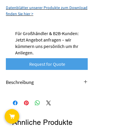
Datenblätter unserer Produkte zum Download
finden Sie hier >
Für Großhändler & B2B-Kunden:
Jetzt Angebot anfragen – wir
kümmern uns persönlich um Ihr
Anliegen.
Request for Quote
Beschreibung
Das PETG-Filament von nobufil wird aus
recycelten Produktionsabfällen hergestellt
und leistet damit einen wertvollen Beitrag zur
Kreislaufwirtschaft. Als Alternative zu
Materialien aus Primärproduktion tragen diese
Ähnliche Produkte
Produkte dazu bei, Ressourcen zu schonen,
den ökologischen Fußabdruck zu verkleinern