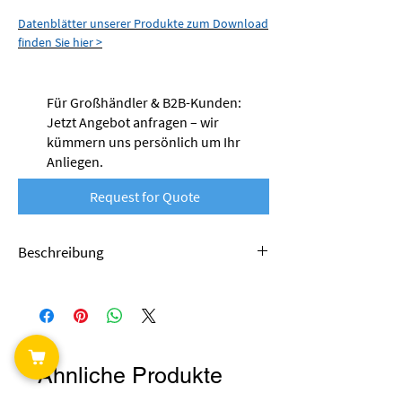
Datenblätter unserer Produkte zum Download
finden Sie hier >
Für Großhändler & B2B-Kunden:
Jetzt Angebot anfragen – wir
kümmern uns persönlich um Ihr
Anliegen.
Request for Quote
Beschreibung
Das PETG-Filament von nobufil wird aus
recycelten Produktionsabfällen hergestellt
und leistet damit einen wertvollen Beitrag zur
Kreislaufwirtschaft. Als Alternative zu
Materialien aus Primärproduktion tragen diese
Ähnliche Produkte
Produkte dazu bei, Ressourcen zu schonen,
den ökologischen Fußabdruck zu verkleinern