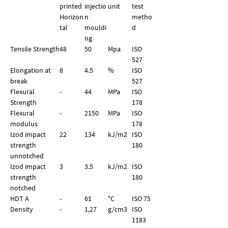
printed
injectio
unit
test
Horizon
n
metho
tal
mouldi
d
ng
Tensile Strength
48
50
Mpa
ISO
527
Elongation at
8
4.5
%
ISO
break
527
Flexural
-
44
MPa
ISO
Strength
178
Flexural
-
2150
MPa
ISO
modulus
178
Izod impact
22
134
kJ/m2
ISO
strength
180
unnotched
Izod impact
3
3.5
kJ/m2
ISO
strength
180
notched
HDT A
-
61
°C
ISO 75
Density
-
1,27
g/
cm
3
ISO
1183