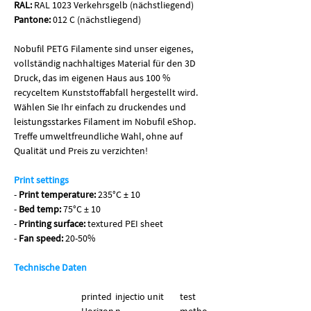
RAL:
RAL 1023 Verkehrsgelb (nächstliegend)
Pantone:
012 C (nächstliegend)
Nobufil PETG Filamente sind unser eigenes,
vollständig nachhaltiges Material für den 3D
Druck, das im eigenen Haus aus 100 %
recyceltem Kunststoffabfall hergestellt wird.
Wählen Sie Ihr einfach zu druckendes und
leistungsstarkes Filament im Nobufil eShop.
Treffe umweltfreundliche Wahl, ohne auf
Qualität und Preis zu verzichten!
Print settings
-
Print temperature:
235°C ± 10
-
Bed temp:
75°C ± 10
-
Printing surface:
textured PEI sheet
-
Fan speed:
20-50%
Technische Daten
printed
injectio
unit
test