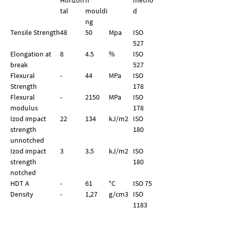
Horizon
n
metho
tal
mouldi
d
ng
Tensile Strength
48
50
Mpa
ISO
527
Elongation at
8
4.5
%
ISO
break
527
Flexural
-
44
MPa
ISO
Strength
178
Flexural
-
2150
MPa
ISO
modulus
178
Izod impact
22
134
kJ/m2
ISO
strength
180
unnotched
Izod impact
3
3.5
kJ/m2
ISO
strength
180
notched
HDT A
-
61
°C
ISO 75
Density
-
1,27
g/
cm
3
ISO
1183