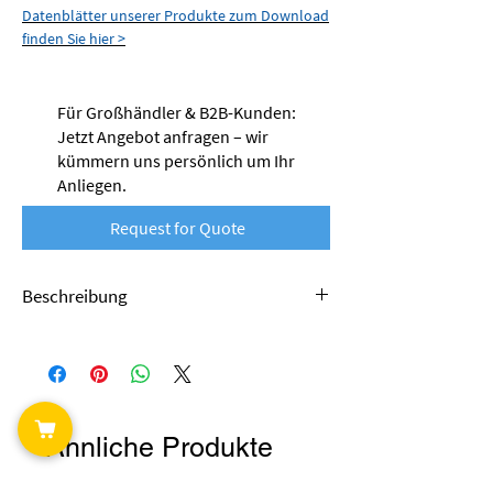
Datenblätter unserer Produkte zum Download
finden Sie hier >
Für Großhändler & B2B-Kunden:
Jetzt Angebot anfragen – wir
kümmern uns persönlich um Ihr
Anliegen.
Request for Quote
Beschreibung
Das PETG-Filament von nobufil wird aus
recycelten Produktionsabfällen hergestellt
und leistet damit einen wertvollen Beitrag zur
Kreislaufwirtschaft. Als Alternative zu
Materialien aus Primärproduktion tragen diese
Ähnliche Produkte
Produkte dazu bei, Ressourcen zu schonen,
den ökologischen Fußabdruck zu verkleinern