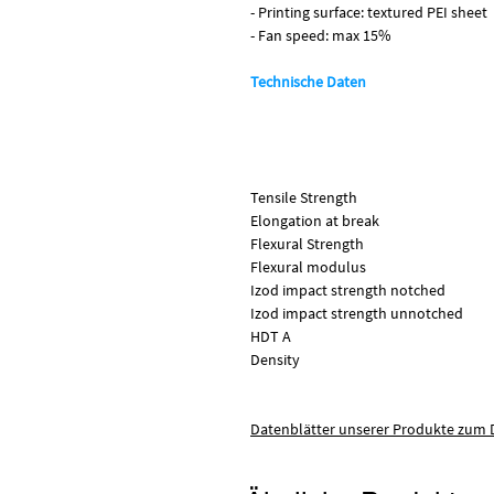
- Printing surface: textured PEI sheet
- Fan speed: max 15%
Technische Daten
Tensile Strength
Elongation at break
Flexural Strength
Flexural modulus
Izod impact strength notched
Izod impact strength unnotche
HDT A
Density
Datenblätter unserer Produkte zum D