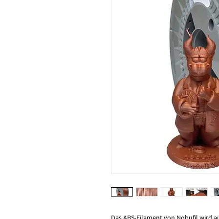
Das ABS-Filament von Nobufil wird au