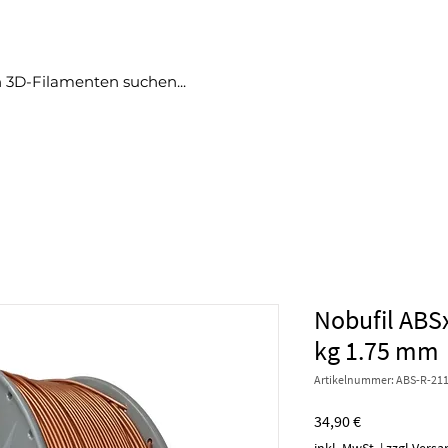
produkte
angebote
no bullshit
blog
More
Nobufil ABS
kg 1.75 mm
Artikelnummer: ABS-R-211
Preis
34,90 €