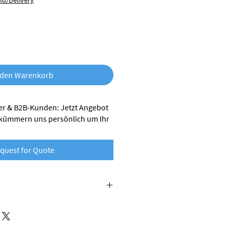
nd/Delivery
 den Warenkorb
r & B2B-Kunden: Jetzt Angebot
 kümmern uns persönlich um Ihr
quest for Quote
 Nobufil wird aus recycelten
lt. Dabei handelt es sich um
e bei er industriellen Verarbeitung