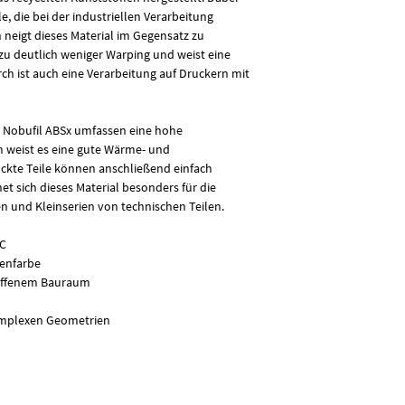
anfallen. Durch speziel
, die bei der industriellen Verarbeitung
im Gegensatz zu Fila
n neigt dieses Material im Gegensatz zu
deutlich weniger Warpi
u deutlich weniger Warping und weist eine
Geruchsbildung auf. Da
ch ist auch eine Verarbeitung auf Druckern mit
Druckern mit offenem
n Nobufil ABSx umfassen eine hohe
m weist es eine gute Wärme- und
ckte Teile können anschließend einfach
t sich dieses Material besonders für die
n und Kleinserien von technischen Teilen.
°C
genfarbe
t offenem Bauraum
komplexen Geometrien