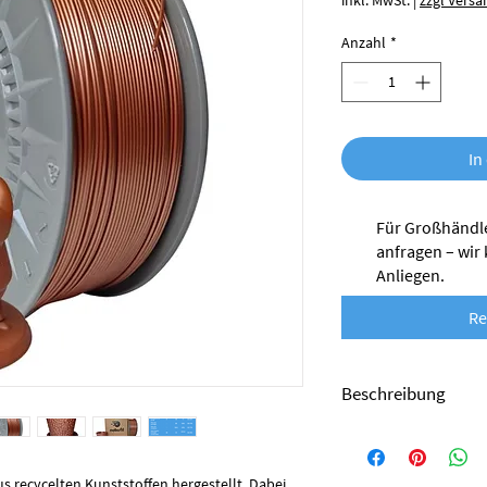
inkl. MwSt.
|
zzgl Versa
Anzahl
*
In
Für Großhändle
anfragen – wir
Anliegen.
Re
Beschreibung
Das ABSx-Filament von
Kunststoffen hergestel
Produktionsabfälle, di
s recycelten Kunststoffen hergestellt. Dabei