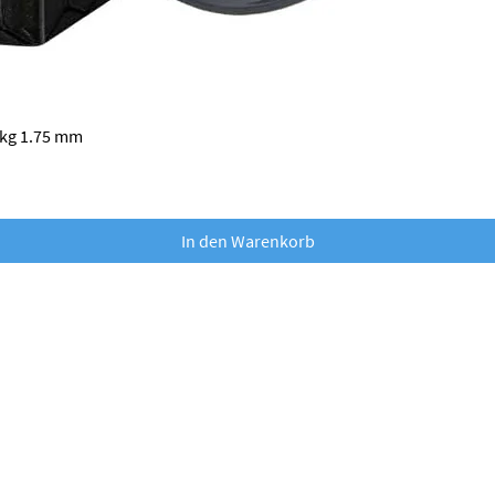
Schnellansicht
 kg 1.75 mm
In den Warenkorb
nobufil GmbH
Dr. Franz Wilhelm Straße 2
A-3500 Krems an der Donau
office@nobufil.com
FN: 579247i