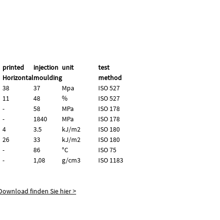
printed
injection
unit
test
Horizontal
moulding
method
38
37
Mpa
ISO 527
11
48
%
ISO 527
-
58
MPa
ISO 178
-
1840
MPa
ISO 178
4
3.5
kJ/m2
ISO 180
d
26
33
kJ/m2
ISO 180
-
86
°C
ISO 75
-
1,08
g/
cm3
ISO 1183
ownload finden Sie hier >