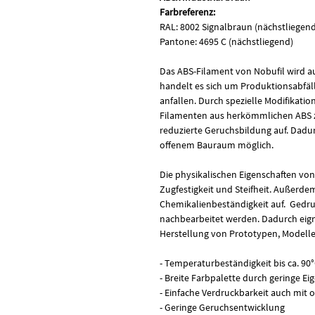
Farbreferenz:
RAL: 8002 Signalbraun (nächstliegend
Pantone: 4695 C (nächstliegend)
Das ABS-Filament von Nobufil wird au
handelt es sich um Produktionsabfälle
anfallen. Durch spezielle Modifikatio
Filamenten aus herkömmlichen ABS z
reduzierte Geruchsbildung auf. Dadur
offenem Bauraum möglich.
Die physikalischen Eigenschaften vo
Zugfestigkeit und Steifheit. Außerde
Chemikalienbeständigkeit auf. Gedru
nachbearbeitet werden. Dadurch eigne
Herstellung von Prototypen, Modelle
- Temperaturbeständigkeit bis ca. 90
- Breite Farbpalette durch geringe Ei
- Einfache Verdruckbarkeit auch mi
- Geringe Geruchsentwicklung