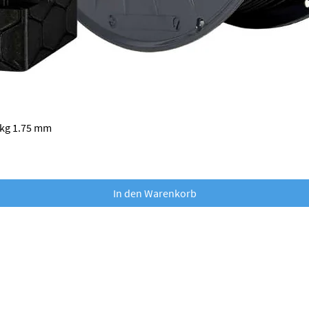
Schnellansicht
 kg 1.75 mm
In den Warenkorb
nobufil GmbH
Dr. Franz Wilhelm Straße 2