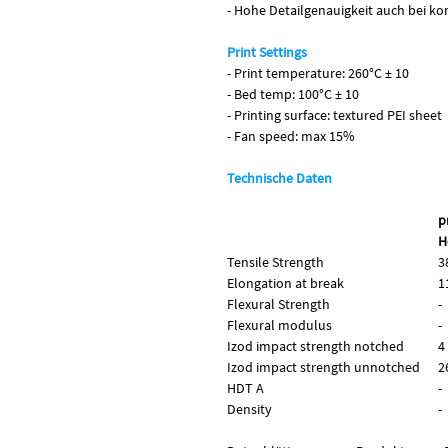
- Hohe Detailgenauigkeit auch bei 
Print Settings
- Print temperature: 260°C ± 10
- Bed temp: 100°C ± 10
- Printing surface: textured PEI sheet
- Fan speed: max 15%
Technische Daten
p
H
Tensile Strength
3
Elongation at break
1
Flexural Strength
-
Flexural modulus
-
Izod impact strength notched
4
Izod impact strength unnotched
2
HDT A
-
Density
-