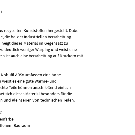
anfallen. Durch speziel
im Gegensatz zu Fila
)
deutlich weniger Warpi
Geruchsbildung auf. Da
Druckern mit offenem
s recycelten Kunststoffen hergestellt. Dabei
, die bei der industriellen Verarbeitung
n neigt dieses Material im Gegensatz zu
u deutlich weniger Warping und weist eine
ch ist auch eine Verarbeitung auf Druckern mit
n Nobufil ABSx umfassen eine hohe
m weist es eine gute Wärme- und
ckte Teile können anschließend einfach
t sich dieses Material besonders für die
n und Kleinserien von technischen Teilen.
°C
genfarbe
t offenem Bauraum