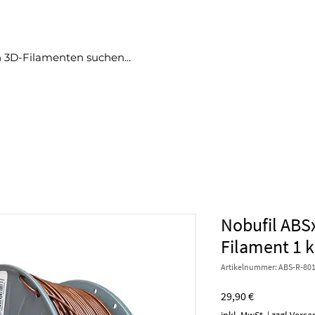
produkte
angebote
no bullshit
blog
More
Nobufil ABS
Filament 1 
Artikelnummer: ABS-R-801
Preis
29,90 €