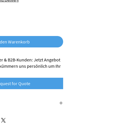
nd/Delivery
 den Warenkorb
r & B2B-Kunden: Jetzt Angebot
 kümmern uns persönlich um Ihr
quest for Quote
 Nobufil wird aus recycelten
lt. Dabei handelt es sich um
e bei er industriellen Verarbeitung