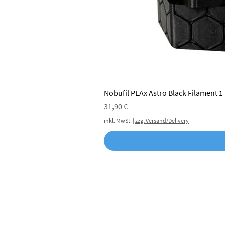
Nobufil PLAx Astro Black Filament 1
Preis
31,90 €
inkl. MwSt.
|
zzgl Versand/Delivery
Nobufil ist der erste österreichische
nachhaltige 3D-Druck-Filament