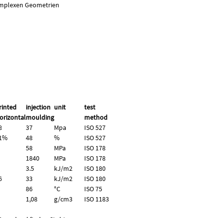
komplexen Geometrien
rinted
injection
unit
test
orizontal
moulding
method
8
37
Mpa
ISO 527
1%
48
%
ISO 527
58
MPa
ISO 178
1840
MPa
ISO 178
3.5
kJ/m2
ISO 180
6
33
kJ/m2
ISO 180
86
°C
ISO 75
1,08
g/
cm3
ISO 1183