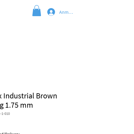
Anmelden
x Industrial Brown
kg 1.75 mm
-1-010