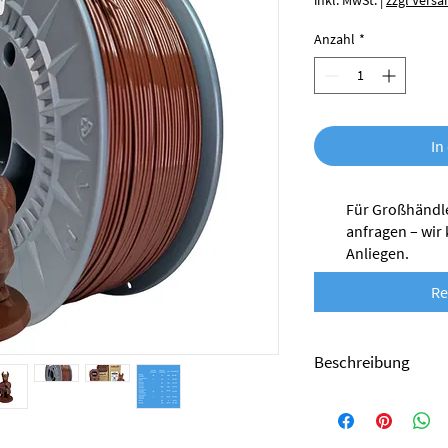
inkl. MwSt.
|
zzgl Versa
Anzahl
*
In
Für Großhändle
anfragen – wir
Anliegen.
Re
Beschreibung
Das ABSx-Filament von
Kunststoffen hergestel
Produktionsabfälle, di