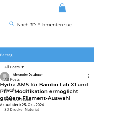
Beitrag
All Posts
Alexander Datzinger
All Posts
Hydra AMS für Bambu Lab X1 und
Events
P1P – Modifikation ermöglicht
größere Filament-Auswahl
3D Druck Ideen
Aktualisiert:
25. Okt. 2024
3D Drucker Material