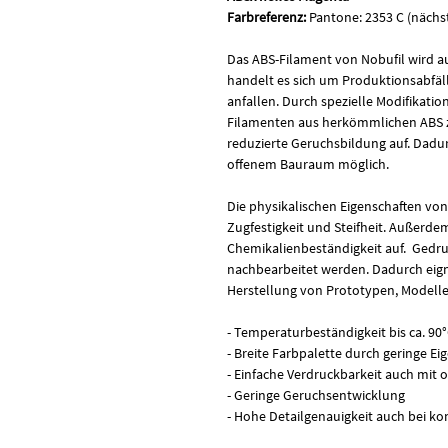
Farbreferenz:
Pantone: 2353 C (nächs
Das ABS-Filament von Nobufil wird au
handelt es sich um Produktionsabfälle
anfallen. Durch spezielle Modifikatio
Filamenten aus herkömmlichen ABS z
reduzierte Geruchsbildung auf. Dadur
offenem Bauraum möglich.
Die physikalischen Eigenschaften vo
Zugfestigkeit und Steifheit. Außerde
Chemikalienbeständigkeit auf. Gedru
nachbearbeitet werden. Dadurch eigne
Herstellung von Prototypen, Modelle
- Temperaturbeständigkeit bis ca. 90
- Breite Farbpalette durch geringe Ei
- Einfache Verdruckbarkeit auch mi
- Geringe Geruchsentwicklung
- Hohe Detailgenauigkeit auch bei 