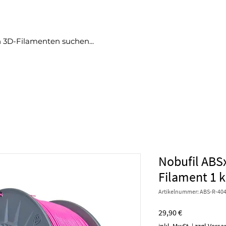
produkte
angebote
no bullshit
blog
More
Nobufil ABS
Filament 1 
Artikelnummer: ABS-R-404
Preis
29,90 €