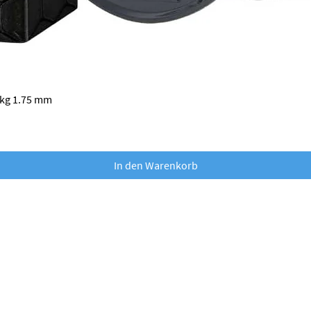
Schnellansicht
 kg 1.75 mm
In den Warenkorb
nobufil GmbH
Dr. Franz Wilhelm Straße 2
A-3500 Krems an der Donau
office@nobufil.com