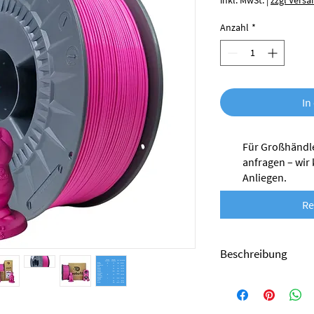
inkl. MwSt.
|
zzgl Versa
Anzahl
*
In
Für Großhändle
anfragen – wir
Anliegen.
Re
Beschreibung
Das ABSx-Filament von
Kunststoffen hergestel
Produktionsabfälle, di