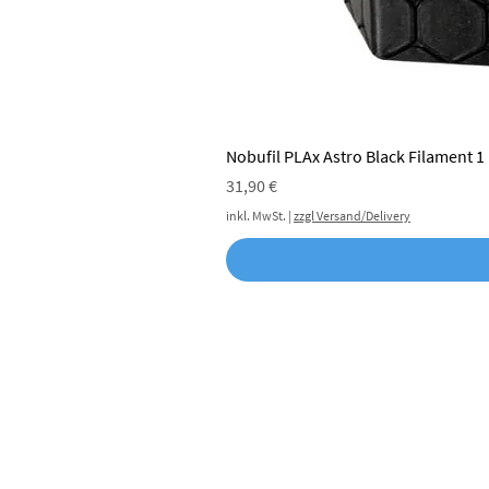
Nobufil PLAx Astro Black Filament 1
Preis
31,90 €
inkl. MwSt.
|
zzgl Versand/Delivery
Nobufil ist der erste österreichische
nachhaltige 3D-Druck-Filament
Hersteller mit eigenem Recycling
und in-House Filament Produktion.