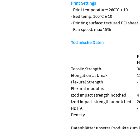
Print Settings
- Print temperature: 260°C ± 10
- Bed temp: 100°C ± 10
- Printing surface: textured PEI sheet
- Fan speed: max 15%
Technische Daten
p
H
Tensile Strength
3
Elongation at break
1
Flexural Strength
-
Flexural modulus
-
Izod impact strength notched
4
Izod impact strength unnotched
2
HDT A
-
Density
-
Datenblätter unserer Produkte zum D