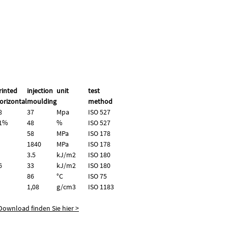
rinted
injection
unit
test
orizontal
moulding
method
8
37
Mpa
ISO 527
1%
48
%
ISO 527
58
MPa
ISO 178
1840
MPa
ISO 178
3.5
kJ/m2
ISO 180
6
33
kJ/m2
ISO 180
86
°C
ISO 75
1,08
g/
cm3
ISO 1183
ownload finden Sie hier >