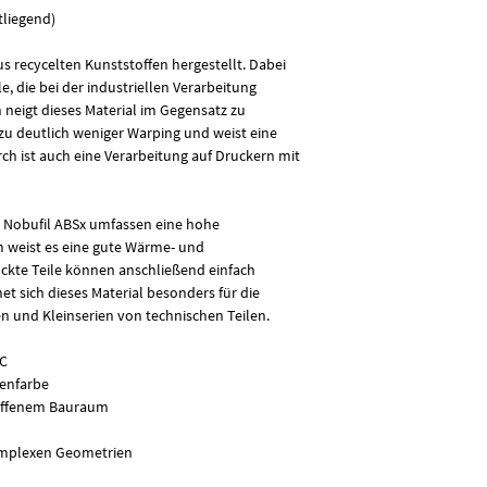
anfallen. Durch speziel
tliegend)
im Gegensatz zu Fila
deutlich weniger Warpi
s recycelten Kunststoffen hergestellt. Dabei
Geruchsbildung auf. Da
, die bei der industriellen Verarbeitung
Druckern mit offenem
n neigt dieses Material im Gegensatz zu
u deutlich weniger Warping und weist eine
ch ist auch eine Verarbeitung auf Druckern mit
n Nobufil ABSx umfassen eine hohe
m weist es eine gute Wärme- und
ckte Teile können anschließend einfach
t sich dieses Material besonders für die
n und Kleinserien von technischen Teilen.
°C
genfarbe
t offenem Bauraum
komplexen Geometrien