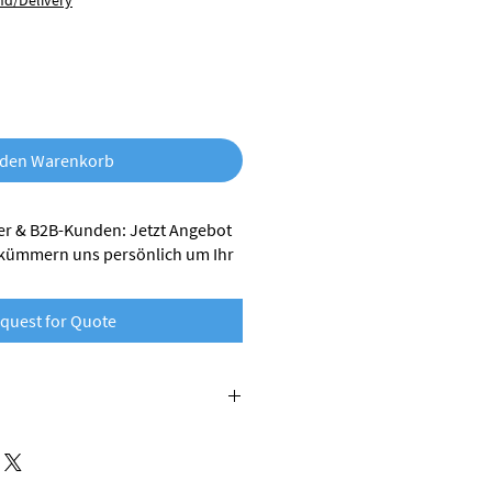
nd/Delivery
 den Warenkorb
r & B2B-Kunden: Jetzt Angebot
 kümmern uns persönlich um Ihr
quest for Quote
 Nobufil wird aus recycelten
lt. Dabei handelt es sich um
e bei er industriellen Verarbeitung