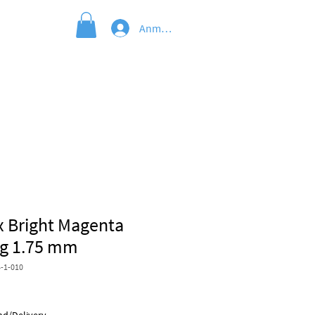
Anmelden
x Bright Magenta
kg 1.75 mm
-1-010