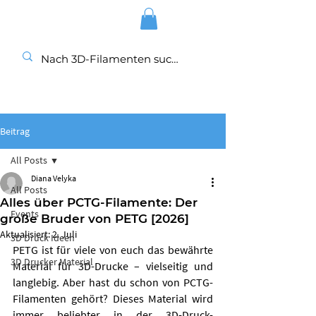
Beitrag
All Posts
Diana Velyka
All Posts
Alles über PCTG-Filamente: Der
Events
große Bruder von PETG [2026]
Aktualisiert:
2. Juli
3D Druck Ideen
PETG ist für viele von euch das bewährte 
3D Drucker Material
Material für 3D-Drucke – vielseitig und 
langlebig. Aber hast du schon von PCTG-
Filamenten gehört? Dieses Material wird 
immer beliebter in der 3D-Druck-