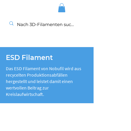
ESD Filament
Das ESD Filament von Nobufil wird aus
recycelten Produktionsabfällen
hergestellt und leistet damit einen
wertvollen Beitrag zur
Kreislaufwirtschaft.
Shop
nobufil GmbH
Über Nobufil